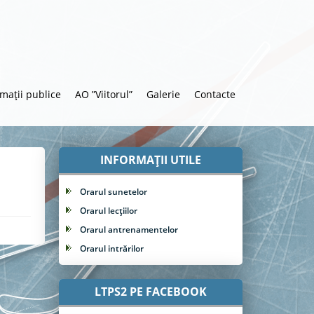
rmații publice
AO ”Viitorul”
Galerie
Contacte
INFORMAȚII UTILE
Orarul sunetelor
Orarul lecțiilor
Orarul antrenamentelor
Orarul intrărilor
LTPS2 PE FACEBOOK