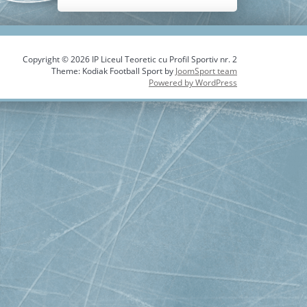
Copyright © 2026 IP Liceul Teoretic cu Profil Sportiv nr. 2
Theme: Kodiak Football Sport by
JoomSport team
Powered by WordPress