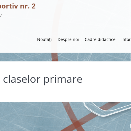
portiv nr. 2
57
Noutăți
Despre noi
Cadre didactice
Info
 claselor primare