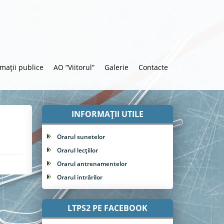
rmații publice
AO ”Viitorul”
Galerie
Contacte
INFORMAȚII UTILE
Orarul sunetelor
Orarul lecțiilor
Orarul antrenamentelor
Orarul intrărilor
LTPS2 PE FACEBOOK