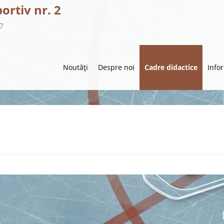
portiv nr. 2
57
Noutăți
Despre noi
Cadre didactice
Info