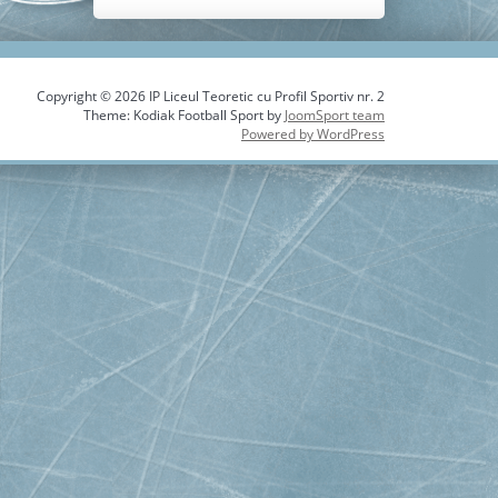
Copyright © 2026 IP Liceul Teoretic cu Profil Sportiv nr. 2
Theme: Kodiak Football Sport by
JoomSport team
Powered by WordPress