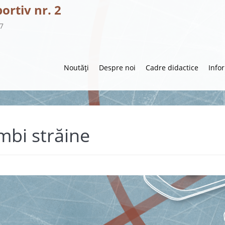
portiv nr. 2
57
Noutăți
Despre noi
Cadre didactice
Info
mbi străine