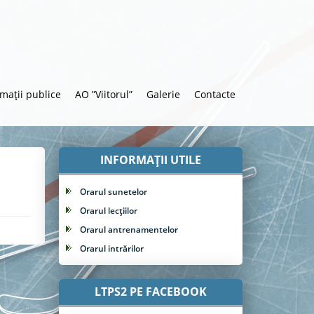
rmații publice
AO ”Viitorul”
Galerie
Contacte
INFORMAȚII UTILE
Orarul sunetelor
Orarul lecțiilor
Orarul antrenamentelor
Orarul intrărilor
LTPS2 PE FACEBOOK