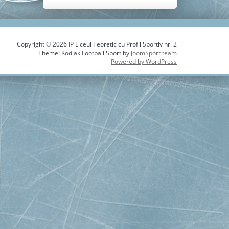
Copyright © 2026 IP Liceul Teoretic cu Profil Sportiv nr. 2
Theme: Kodiak Football Sport by
JoomSport team
Powered by WordPress